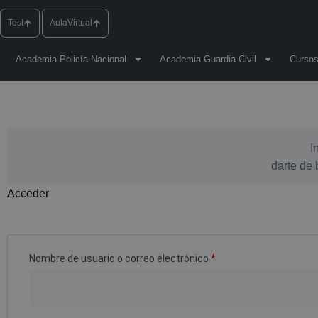
Test
AulaVirtual
Academia Policía Nacional
Academia Guardia Civil
Cursos
I
darte de 
Acceder
Nombre de usuario o correo electrónico
*