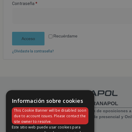
Contraseña
*
Recuérdame
Acceso
¿Olvidaste la contraseña?
Información sobre cookies
ACADEMIA GRANAPOL
This Cookie Banner will be disabled soon
Academia especializada en la preparación de oposiciones a 
due to account issues. Please contact the
y Guardia Civil con opción de presencial y Onl
site owner to resolve.
Este sitio web puede usar cookies para