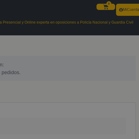
0
MiCuent
 Presencial y Online experta en oposiciones a Policía Nacional y Guardia Civil
n:
s pedidos.